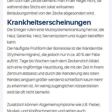
Den Stich der Zecke bemerkt man in der Regel nicht, da
während des Stichs ein lokal wirksames
Betäubungsmittel von der Zecke abgesondert wird.
Krankheitserscheinungen
Die Erreger rufen eine Multisystemerkrankung hervor, die
Haut, Gelenke, Herz, Nervensystem und Augen betreffen
kann.
Die häufigste Frühform der Borreliose ist die Wanderröte
(Erythema migrans), die jedoch nur in ca. 40 % der Fälle
auftritt. Tage bis Wochen nach dem Zeckenstich bildet
sich eine ringförmige Hautrötung, die mit der Zeit in ihrem
Zentrum abblasst und durch die Wanderung des roten
Randes langsam größer werdend schließlich kaum mehr
zu erkennen ist. An wenig zugänglichen Körperstellen
wird sie oft nicht bemerkt.
Zusätzlich können Allgemeinsymptome wie z.B. Fieber,
Muskel- und Kopfsschmerzen und selten auch