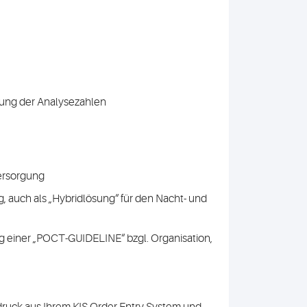
rtung der Analysezahlen
versorgung
 auch als „Hybridlösung“ für den Nacht- und
g einer „POCT-GUIDELINE“ bzgl. Organisation,
druck aus Ihrem KIS Order Entry System und