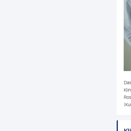
Das
Kli
Ros
(Ku
Kl