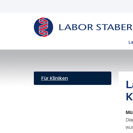
La
Für Kliniken
L
K
Mü
Dia
wur