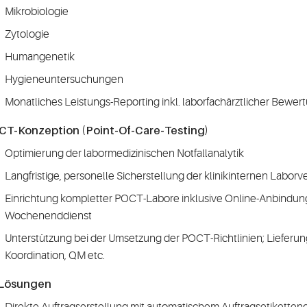
Mikrobiologie
Zytologie
Humangenetik
Hygieneuntersuchungen
Monatliches Leistungs-Reporting inkl. laborfachärztlicher Bewe
CT-Konzeption (Point-Of-Care-Testing)
Optimierung der labormedizinischen Notfallanalytik
Langfristige, personelle Sicherstellung der klinikinternen Labor
Einrichtung kompletter POCT-Labore inklusive Online-Anbindung,
Wochenenddienst
Unterstützung bei der Umsetzung der POCT-Richtlinien; Lieferun
Koordination, QM etc.
-Lösungen
Direkte Auftragserstellung mit automatischem Auftragsetiketten