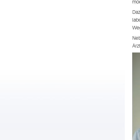
mod
Daz
lab
Weg
Neb
Ärz