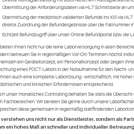
Übermittlung der Anforderungsdaten via HL7 Schnittstelle an un
Übermittlung der medizinisch validierten Befunde ins KIS via HL
direkte Zuordnung der Befundergebnisse über die Fallnummer in 
Echtzeit Befundzugriff über unser Online Befundportal bzw. die 
 bieten Ihnen nicht nur die reine Laborversorgung in allen Bereic
dern betreuen Sie in regelmäßigen Vor-Ort-Terminen höchst indivi
einsam ein Gerätekonzept, ein Personalkonzept oder zeigen Ihnen 
richtung eines POCT-Labors in der Notaufnahme für den Nacht- un
 Ihnen auch eine komplette Laborlösung - wirtschaftlich, mit hoher
izinischen und klinischen Erfordernissen entsprechend.
ch unser monatliches Controlling behalten Sie stets die Übersicht
h Fachbereichen. Wir beraten Sie gerne durch unsere Laborfachä
prechen diese gemeinsam in regelmäßig stattfindenden Laborko
 verstehen uns nicht nur als Dienstleister, sondern als Par
m ein hohes Maß an schneller und individueller Betreuung