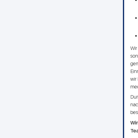
Wir
son
gem
Ein
wir
med
Dur
nac
bes
Wir
Tea