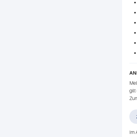
AN
Mel
gil
Zum
Im 