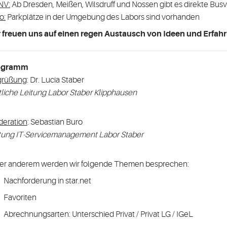
NV:
Ab Dresden, Meißen, Wilsdruff und Nossen gibt es direkte B
o:
Parkplätze in der Umgebung des Labors sind vorhanden
 freuen uns auf einen regen Austausch von Ideen und Erfah
ogramm
grüßung
: Dr. Lucia Staber
tliche Leitung Labor Staber Klipphausen
eration
: Sebastian Buro
tung IT-Servicemanagement Labor Staber
er anderem werden wir folgende Themen besprechen:
Nachforderung in star.net
Favoriten
Abrechnungsarten: Unterschied Privat / Privat LG / IGeL