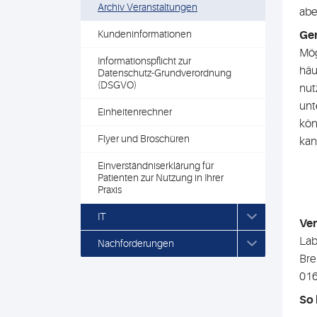
Archiv Veranstaltungen
abe
Kundeninformationen
Gen
Mög
Informationspflicht zur
häu
Datenschutz-Grundverordnung
(DSGVO)
nut
unt
Einheitenrechner
kön
Flyer und Broschüren
kan
Einverständniserklärung für
Patienten zur Nutzung in Ihrer
Praxis
IT
Ver
Lab
Nachforderungen
Bre
016
So 