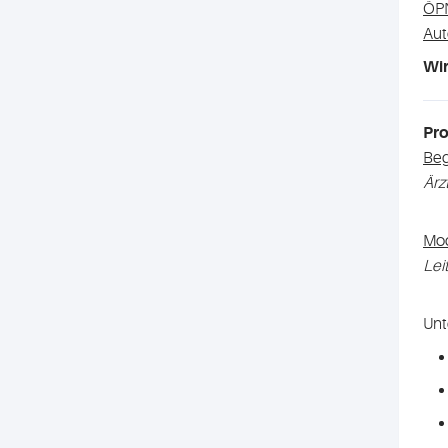
ÖP
Aut
Wir
Pr
Be
Ärz
Mod
Lei
Unt