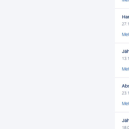
Meh
Har
27.
Meh
Jäh
13.
Meh
Abs
23.
Meh
Jäh
18.