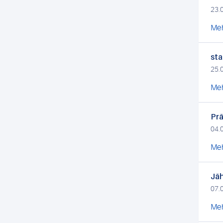
23.
Meh
sta
25.
Meh
Prä
04.
Meh
Jäh
07.
Meh