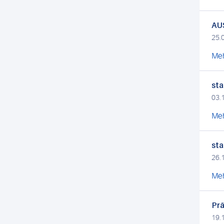
AUS
25.
Meh
sta
03.
Meh
sta
26.
Meh
Prä
19.