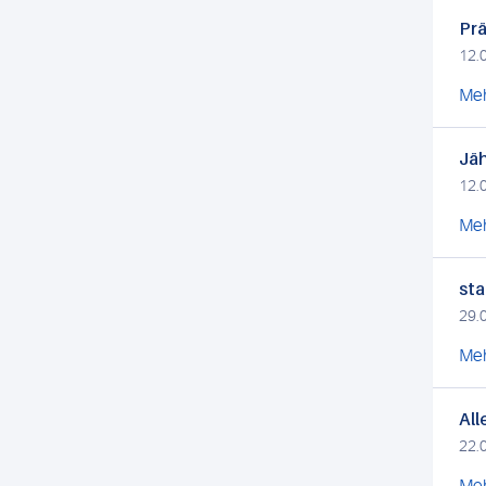
Prä
12.
Meh
Jäh
12.
Meh
sta
29.
Meh
All
22.