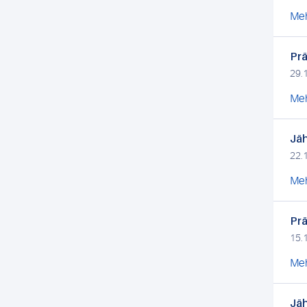
Meh
Prä
29.
Meh
Jäh
22.
Meh
Prä
15.
Meh
Jäh