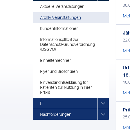
06.
Aktuelle Veranstaltungen
Meh
Archiv Veranstaltungen
Kundeninformationen
Jäh
Informationspflicht zur
22.
Datenschutz-Grundverordnung
(DSGVO)
Meh
Einheitenrechner
Urt
Flyer und Broschüren
18
18.
Einverständniserklärung für
Patienten zur Nutzung in Ihrer
Praxis
Meh
IT
Prä
Nachforderungen
25.
Meh