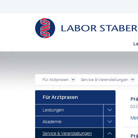
La
Für Arztpraxen
Service & Veranstaltungen
Für Arztpraxen
Prä
03.
Leistungen
Meh
Akademie
Service & Veranstaltungen
Prä