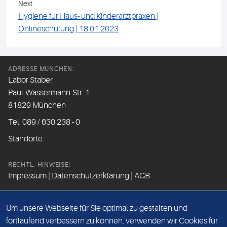
Next
Hygiene für Haus- und Kinderarztpraxen |
Onlineschulung | 18.01.2023
ADRESSE MÜNCHEN:
Labor Staber
Paul-Wassermann-Str. 1
81829 München
Tel. 089 / 630 238 - 0
Standorte
RECHTL. HINWEISE:
Impressum
|
Datenschutzerklärung
|
AGB
FOLGEN SIE UNS
Um unsere Webseite für Sie optimal zu gestalten und
fortlaufend verbessern zu können, verwenden wir Cookies für