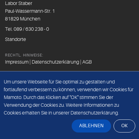
Labor Staber
Paul-Wassermann-Str. 1
81829 München
Tel. 089 / 630 238 - 0
Standorte
RECHTL. HINWEISE:
Impressum
|
Datenschutzerklärung
|
AGB
FOLGEN SIE UNS
Um unsere Webseite für Sie optimal zu gestalten und
fortlaufend verbessern zu können, verwenden wir Cookies für
Mamoto. Durch das Klicken auf "OK" stimmen Sie der
Beim Besuch der Social Media Kanäle werden Daten vom
Verwendung der Cookies zu. Weitere Informationen zu
Betreiber der Seite erfasst.
Cookies erhalten Sie in unserer Datenschutzerklärung.
Bitte lesen Sie hierzu unsere
Datenschutzerklärung
.
ABLEHNEN
OK
© Dr. Staber & Kollegen GmbH 2026