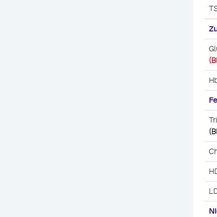
T
Zu
Gl
(B
H
Fe
Tr
(B
Ch
HD
LD
Ni