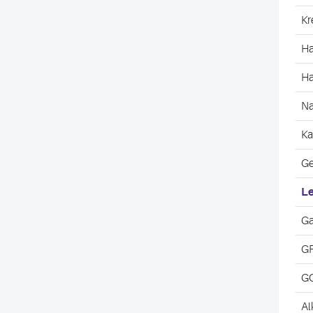
Kr
Ha
Ha
Na
Ka
Ge
L
G
GP
GO
Al