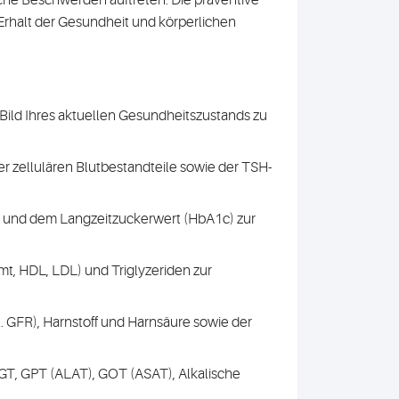
nische Beschwerden auftreten. Die präventive
 Erhalt der Gesundheit und körperlichen
s Bild Ihres aktuellen Gesundheitszustands zu
er zellulären Blutbestandteile sowie der TSH-
und dem Langzeitzuckerwert (HbA1c) zur
mt, HDL, LDL) und Triglyzeriden zur
. GFR), Harnstoff und Harnsäure sowie der
, GPT (ALAT), GOT (ASAT), Alkalische