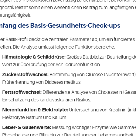
öglicht es, Risikofaktoren zuverlässig zu identifizieren, bevor kli
gnostik leistet somit einen wesentlichen Beitrag zum langfristigen
stungsfähigkeit.
fang des Basis-Gesundheits-Check-ups
er Basis-Profil deckt die zentralen Parameter ab, um ein fundierte
tellen. Die Analyse umfasst folgende Funktionsbereiche:
Hämatologie & Schilddrüse:
Großes Blutbild zur Beurteilung d
Wert zur Überprüfung der Schilddrüsenfunktion.
Zuckerstoffwechsel:
Bestimmung von Glucose (Nüchternwert) 
Früherkennung von Diabetes mellitus.
Fettstoffwechsel:
Differenzierte Analyse von Cholesterin (Gesa
Einschätzung des kardiovaskulären Risikos.
Nierenfunktion & Elektrolyte:
Untersuchung von Kreatinin (inkl
Elektrolyte Natrium und Kalium.
Leber- & Gallenwerte:
Messung wichtiger Enzyme wie Gamma-GT
Phosphatase und Bilirubin zur Beurteilung der Lebergesundheit.