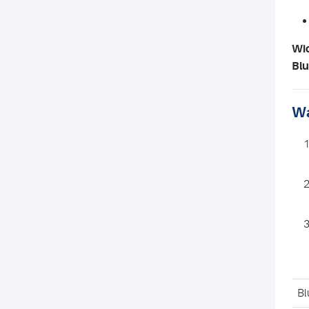
Wic
Blu
Wa
Bl