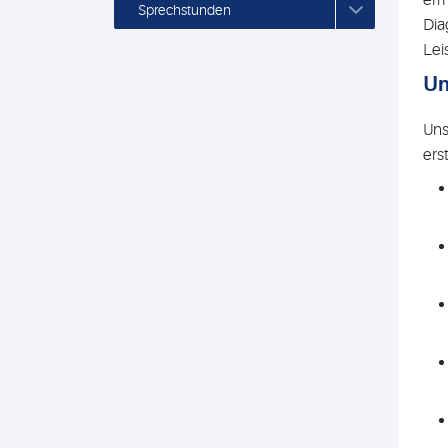
erm
Sprechstunden
Dia
Lei
Um
Uns
ers