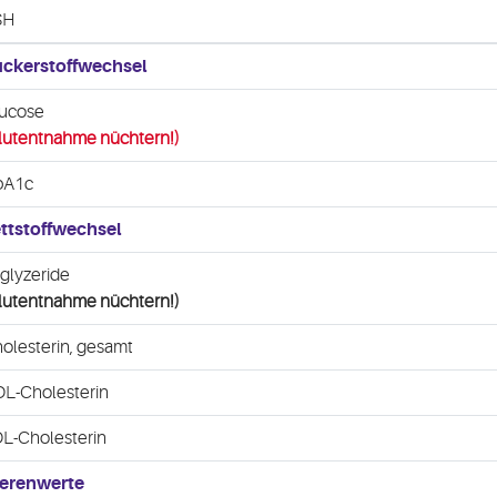
SH
ckerstoffwechsel
ucose
lutentnahme nüchtern!)
bA1c
ttstoffwechsel
iglyzeride
lutentnahme nüchtern!)
olesterin, gesamt
L-Cholesterin
L-Cholesterin
erenwerte