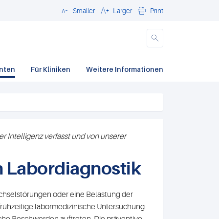
Smaller
Larger
Print
Schließen
enten
Für Kliniken
Weitere Informationen
r Intelligenz verfasst und von unserer
h Labordiagnostik
chselstörungen oder eine Belastung der
 frühzeitige labormedizinische Untersuchung