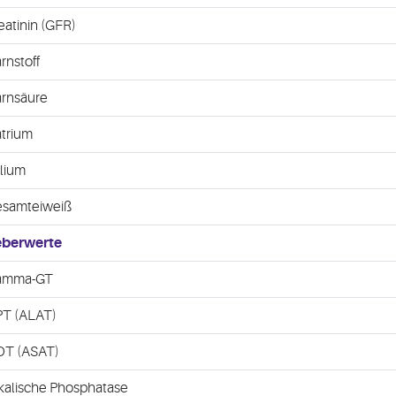
eatinin (GFR)
rnstoff
rnsäure
trium
lium
samteiweiß
eberwerte
amma-GT
T (ALAT)
T (ASAT)
kalische Phosphatase