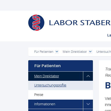
La
Für Patienten
Mein Direktlabor
Untersuch
Für Patienten
Tra
Red
Mein Direktlabor
B
Untersuchungsprofile
Preise
Vie
Informationen
inn