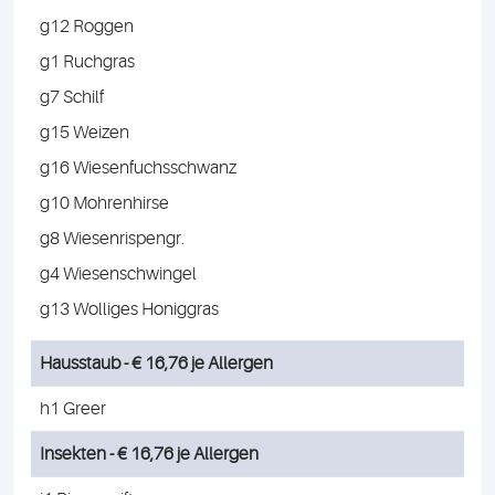
g12 Roggen
g1 Ruchgras
g7 Schilf
g15 Weizen
g16 Wiesenfuchsschwanz
g10 Mohrenhirse
g8 Wiesenrispengr.
g4 Wiesenschwingel
g13 Wolliges Honiggras
Hausstaub - € 16,76 je Allergen
h1 Greer
Insekten - € 16,76 je Allergen