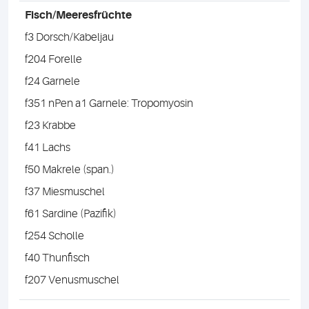
Fisch/Meeresfrüchte
f3 Dorsch/Kabeljau
f204 Forelle
f24 Garnele
f351 nPen a1 Garnele: Tropomyosin
f23 Krabbe
f41 Lachs
f50 Makrele (span.)
f37 Miesmuschel
f61 Sardine (Pazifik)
f254 Scholle
f40 Thunfisch
f207 Venusmuschel