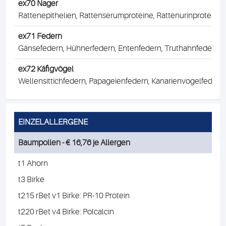
ex70 Nager
Rattenepithelien, Rattenserumproteine, Rattenurinproteine
ex71 Federn
Gänsefedern, Hühnerfedern, Entenfedern, Truthahnfedern
ex72 Käfigvögel
Wellensittichfedern, Papageienfedern, Kanarienvogelfedern
EINZELALLERGENE
Baumpollen - € 16,76 je Allergen
t1 Ahorn
t3 Birke
t215 rBet v1 Birke: PR-10 Protein
t220 rBet v4 Birke: Polcalcin