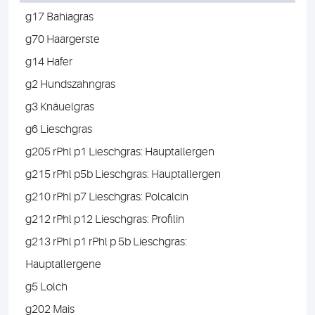
g17 Bahiagras
g70 Haargerste
g14 Hafer
g2 Hundszahngras
g3 Knäuelgras
g6 Lieschgras
g205 rPhl p1 Lieschgras: Hauptallergen
g215 rPhl p5b Lieschgras: Hauptallergen
g210 rPhl p7 Lieschgras: Polcalcin
g212 rPhl p12 Lieschgras: Profilin
g213 rPhl p1 rPhl p 5b Lieschgras:
Hauptallergene
g5 Lolch
g202 Mais