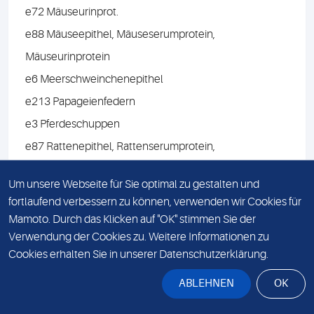
e72 Mäuseurinprot.
e88 Mäuseepithel, Mäuseserumprotein,
Mäuseurinprotein
e6 Meerschweinchenepithel
e213 Papageienfedern
e3 Pferdeschuppen
e87 Rattenepithel, Rattenserumprotein,
Rattenurinprotein
Um unsere Webseite für Sie optimal zu gestalten und
e73 Rattenepithel
fortlaufend verbessern zu können, verwenden wir Cookies für
e74 Rattenurinprot.
Mamoto. Durch das Klicken auf "OK" stimmen Sie der
e4 Rinderschuppen
Verwendung der Cookies zu. Weitere Informationen zu
Cookies erhalten Sie in unserer Datenschutzerklärung.
e81 Schafepithel
e83 Schweineepithel
ABLEHNEN
OK
e89 Truthahnfedern