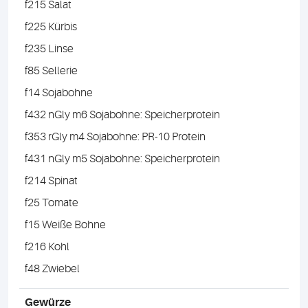
f215 Salat
f225 Kürbis
f235 Linse
f85 Sellerie
f14 Sojabohne
f432 nGly m6 Sojabohne: Speicherprotein
f353 rGly m4 Sojabohne: PR-10 Protein
f431 nGly m5 Sojabohne: Speicherprotein
f214 Spinat
f25 Tomate
f15 Weiße Bohne
f216 Kohl
f48 Zwiebel
Gewürze