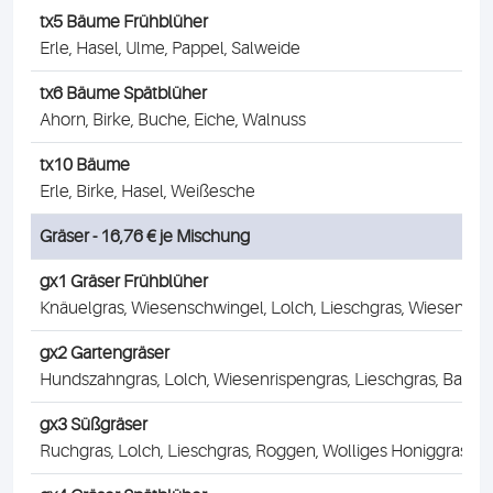
tx5 Bäume Frühblüher
Erle, Hasel, Ulme, Pappel, Salweide
tx6 Bäume Spätblüher
Ahorn, Birke, Buche, Eiche, Walnuss
tx10 Bäume
Erle, Birke, Hasel, Weißesche
Gräser - 16,76 € je Mischung
gx1 Gräser Frühblüher
Knäuelgras, Wiesenschwingel, Lolch, Lieschgras, Wiesenris
gx2 Gartengräser
Hundszahngras, Lolch, Wiesenrispengras, Lieschgras, Bahia
gx3 Süßgräser
Ruchgras, Lolch, Lieschgras, Roggen, Wolliges Honiggras