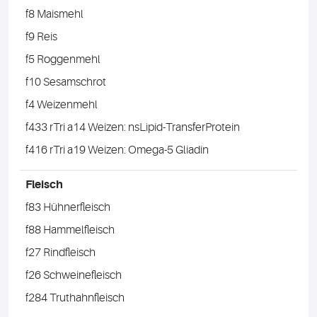
f8 Maismehl
f9 Reis
f5 Roggenmehl
f10 Sesamschrot
f4 Weizenmehl
f433 rTri a14 Weizen: nsLipid-TransferProtein
f416 rTri a19 Weizen: Omega-5 Gliadin
Fleisch
f83 Hühnerfleisch
f88 Hammelfleisch
f27 Rindfleisch
f26 Schweinefleisch
f284 Truthahnfleisch