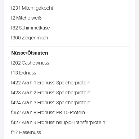
f231 Milch (gekocht)
f2 Milcheiweiß
f82 Schimmelkäse
f300 Ziegenmilch
Nüsse/Ölsaaten
f202 Cashewnuss
f13 Erdnuss
f422 Ara h 1 Erdnuss: Speicherprotein
f423 Ara h 2 Erdnuss: Speicherprotein
f424 Ara h 3 Erdnuss: Speicherprotein
f352 Ara h 8 Erdnuss: PR 10-Protein
f427 Ara h 9 Erdnuss: nsLipid-Transferprotein
f17 Haselnuss