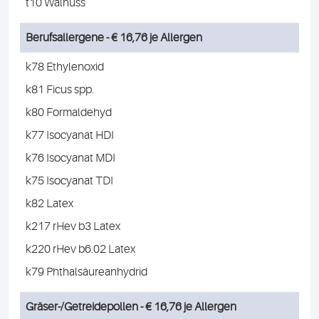
t10 Walnuss
Berufsallergene - € 16,76 je Allergen
k78 Ethylenoxid
k81 Ficus spp.
k80 Formaldehyd
k77 Isocyanat HDI
k76 Isocyanat MDI
k75 Isocyanat TDI
k82 Latex
k217 rHev b3 Latex
k220 rHev b6.02 Latex
k79 Phthalsäureanhydrid
Gräser-/Getreidepollen - € 16,76 je Allergen