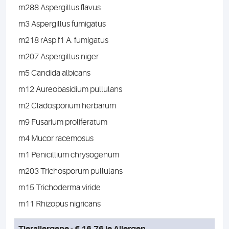
m288 Aspergillus flavus
m3 Aspergillus fumigatus
m218 rAsp f1 A. fumigatus
m207 Aspergillus niger
m5 Candida albicans
m12 Aureobasidium pullulans
m2 Cladosporium herbarum
m9 Fusarium proliferatum
m4 Mucor racemosus
m1 Penicillium chrysogenum
m203 Trichosporum pullulans
m15 Trichoderma viride
m11 Rhizopus nigricans