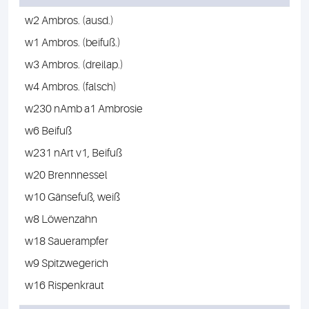
w2 Ambros. (ausd.)
w1 Ambros. (beifuß.)
w3 Ambros. (dreilap.)
w4 Ambros. (falsch)
w230 nAmb a1 Ambrosie
w6 Beifuß
w231 nArt v1, Beifuß
w20 Brennnessel
w10 Gänsefuß, weiß
w8 Löwenzahn
w18 Sauerampfer
w9 Spitzwegerich
w16 Rispenkraut