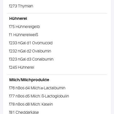
f273 Thymian
Hühnerei
f75 Hühnereigelb
f1 Hühnereiweiß
f233 nGal d1 Ovomucoid
f232 nGal d2 Ovalbumin
f323 nGal d3 Conalbumin
f245 Hühnerei
Milch/Milchprodukte
f76 nBos d4 Milch:α-Lactalbumin
f77 nBos d5 Milch: ß-Lactoglobulin
f78 nBos d8 Milch: Kasein
f81 Cheddarkäse