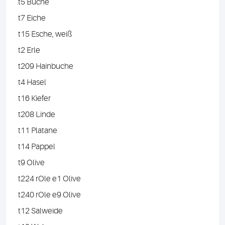
t5 Buche
t7 Eiche
t15 Esche, weiß
t2 Erle
t209 Hainbuche
t4 Hasel
t16 Kiefer
t208 Linde
t11 Platane
t14 Pappel
t9 Olive
t224 rOle e1 Olive
t240 rOle e9 Olive
t12 Salweide