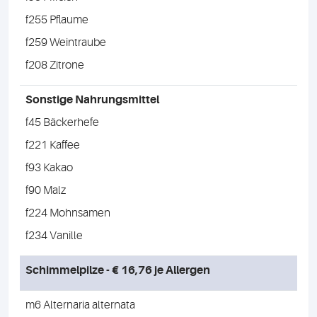
f255 Pflaume
f259 Weintraube
f208 Zitrone
Sonstige Nahrungsmittel
f45 Bäckerhefe
f221 Kaffee
f93 Kakao
f90 Malz
f224 Mohnsamen
f234 Vanille
Schimmelpilze - € 16,76 je Allergen
m6 Alternaria alternata