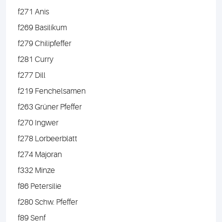
f271 Anis
f269 Basilikum
f279 Chilipfeffer
f281 Curry
f277 Dill
f219 Fenchelsamen
f263 Grüner Pfeffer
f270 Ingwer
f278 Lorbeerblatt
f274 Majoran
f332 Minze
f86 Petersilie
f280 Schw. Pfeffer
f89 Senf