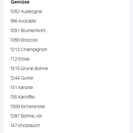
Gemüse
f262 Aubergine
f96 Avocado
f291 Blumenkohl
f260 Broccoli
f212 Champignon
f12 Erbse
f315 Grüne Bohne
f244 Gurke
f31 Karotte
f35 Kartoffel
f309 Kichererbse
f287 Bohne, rot
f47 Knoblauch