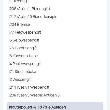
i1 Bienengift
i208 rApi m1 (Bienengift)
i217 rApi m10 Biene: Icarapin
i204 Bremse
i77 Feldwespengift
i5 Gelbwespengift
i75 Hornissengift
i6 Küchenschabe
i4 Papierwespengift
i71 Stechmücke
i3 Wespengift
i211 rVes v1 Wespengift
i209 rVes v5 Wespe: Antigen 5
Kräuterpollen - € 16,76 je Allergen