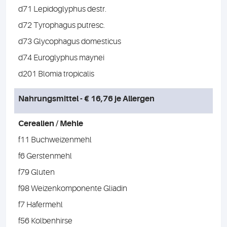
d71 Lepidoglyphus destr.
d72 Tyrophagus putresc.
d73 Glycophagus domesticus
d74 Euroglyphus maynei
d201 Blomia tropicalis
Nahrungsmittel - € 16,76 je Allergen
Cerealien / Mehle
f11 Buchweizenmehl
f6 Gerstenmehl
f79 Gluten
f98 Weizenkomponente Gliadin
f7 Hafermehl
f56 Kolbenhirse