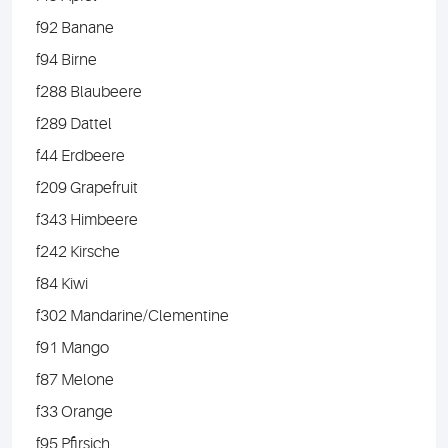
f92 Banane
f94 Birne
f288 Blaubeere
f289 Dattel
f44 Erdbeere
f209 Grapefruit
f343 Himbeere
f242 Kirsche
f84 Kiwi
f302 Mandarine/Clementine
f91 Mango
f87 Melone
f33 Orange
f95 Pfirsich