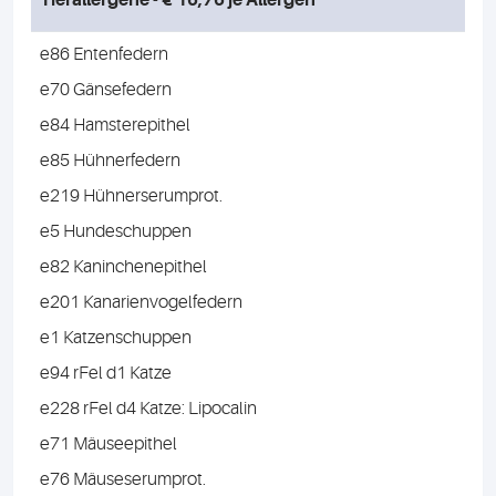
Tierallergene - € 16,76 je Allergen
e86 Entenfedern
e70 Gänsefedern
e84 Hamsterepithel
e85 Hühnerfedern
e219 Hühnerserumprot.
e5 Hundeschuppen
e82 Kaninchenepithel
e201 Kanarienvogelfedern
e1 Katzenschuppen
e94 rFel d1 Katze
e228 rFel d4 Katze: Lipocalin
e71 Mäuseepithel
e76 Mäuseserumprot.