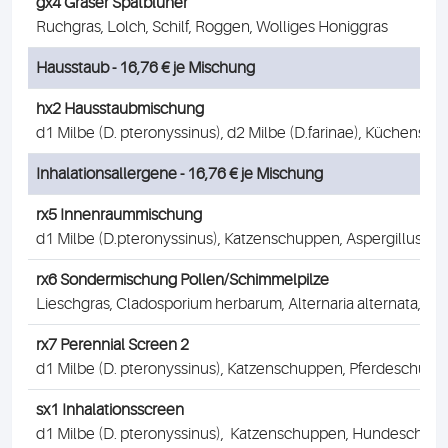
gx4 Gräser Spätblüher
Ruchgras, Lolch, Schilf, Roggen, Wolliges Honiggras
Hausstaub - 16,76 € je Mischung
hx2 Hausstaubmischung
d1 Milbe (D. pteronyssinus), d2 Milbe (D.farinae), Küchenscha
Inhalationsallergene - 16,76 € je Mischung
rx5 Innenraummischung
d1 Milbe (D.pteronyssinus), Katzenschuppen, Aspergillus f
rx6 Sondermischung Pollen/Schimmelpilze
Lieschgras, Cladosporium herbarum, Alternaria alternata, Bi
rx7 Perennial Screen 2
d1 Milbe (D. pteronyssinus), Katzenschuppen, Pferdeschu
sx1 Inhalationsscreen
d1 Milbe (D. pteronyssinus), Katzenschuppen, Hundeschuppe