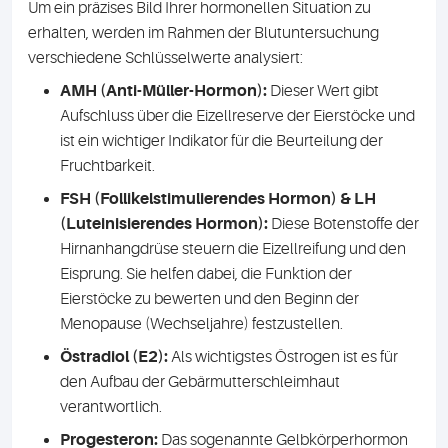
Um ein präzises Bild Ihrer hormonellen Situation zu
erhalten, werden im Rahmen der Blutuntersuchung
verschiedene Schlüsselwerte analysiert:
AMH (Anti-Müller-Hormon):
Dieser Wert gibt
Aufschluss über die Eizellreserve der Eierstöcke und
ist ein wichtiger Indikator für die Beurteilung der
Fruchtbarkeit.
FSH (Follikelstimulierendes Hormon) & LH
(Luteinisierendes Hormon):
Diese Botenstoffe der
Hirnanhangdrüse steuern die Eizellreifung und den
Eisprung. Sie helfen dabei, die Funktion der
Eierstöcke zu bewerten und den Beginn der
Menopause (Wechseljahre) festzustellen.
Östradiol (E2):
Als wichtigstes Östrogen ist es für
den Aufbau der Gebärmutterschleimhaut
verantwortlich.
Progesteron:
Das sogenannte Gelbkörperhormon