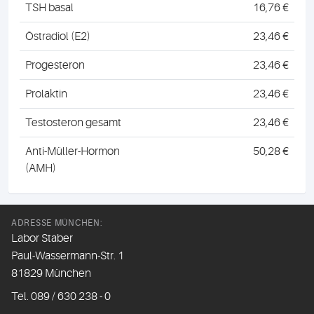
TSH basal
16,76 €
Östradiol (E2)
23,46 €
Progesteron
23,46 €
Prolaktin
23,46 €
Testosteron gesamt
23,46 €
Anti-Müller-Hormon
50,28 €
(AMH)
ADRESSE MÜNCHEN:
Labor Staber
Paul-Wassermann-Str. 1
81829 München
Tel. 089 / 630 238 - 0