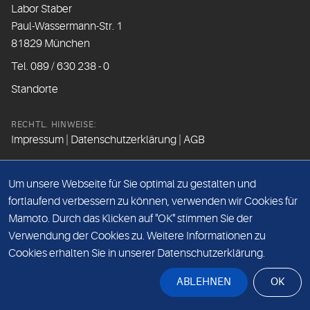
Labor Staber
Paul-Wassermann-Str. 1
81829 München
Tel. 089 / 630 238 - 0
Standorte
RECHTL. HINWEISE:
Impressum
|
Datenschutzerklärung
|
AGB
FOLGEN SIE UNS
Um unsere Webseite für Sie optimal zu gestalten und
fortlaufend verbessern zu können, verwenden wir Cookies für
Mamoto. Durch das Klicken auf "OK" stimmen Sie der
Beim Besuch der Social Media Kanäle werden Daten vom
Verwendung der Cookies zu. Weitere Informationen zu
Betreiber der Seite erfasst.
Cookies erhalten Sie in unserer Datenschutzerklärung.
Bitte lesen Sie hierzu unsere
Datenschutzerklärung
.
ABLEHNEN
OK
© Dr. Staber & Kollegen GmbH 2026