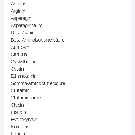
Anserin
Arginin
Asparagin
Asparaginsäure
Beta-Alanin
Beta-Aminoisobuttersäure
Carnosin
Citrullin
Cystathionin
Cystin
Ethanolamin
Gamma-Aminobuttersäure
Glutamin
Glutaminsäure
Glycin
Histidin
Hydroxylysin
Isoleucin
Leucin