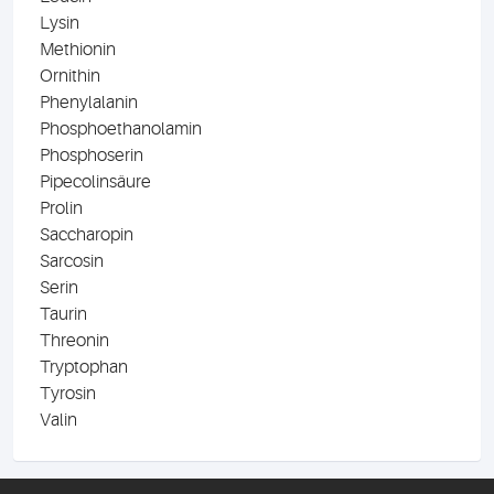
Lysin
Methionin
Ornithin
Phenylalanin
Phosphoethanolamin
Phosphoserin
Pipecolinsäure
Prolin
Saccharopin
Sarcosin
Serin
Taurin
Threonin
Tryptophan
Tyrosin
Valin