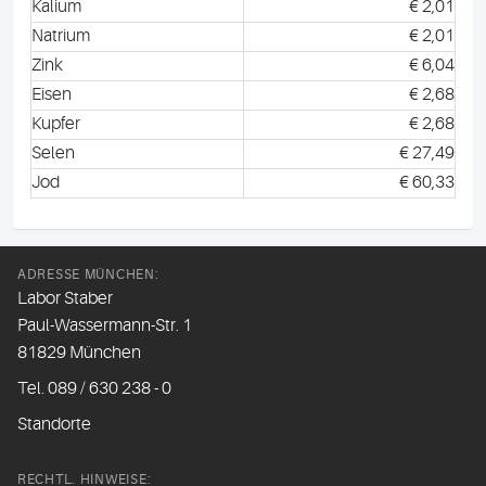
Kalium
€ 2,01
Natrium
€ 2,01
Zink
€ 6,04
Eisen
€ 2,68
Kupfer
€ 2,68
Selen
€ 27,49
Jod
€ 60,33
ADRESSE MÜNCHEN:
Labor Staber
Paul-Wassermann-Str. 1
81829 München
Tel. 089 / 630 238 - 0
Standorte
RECHTL. HINWEISE: