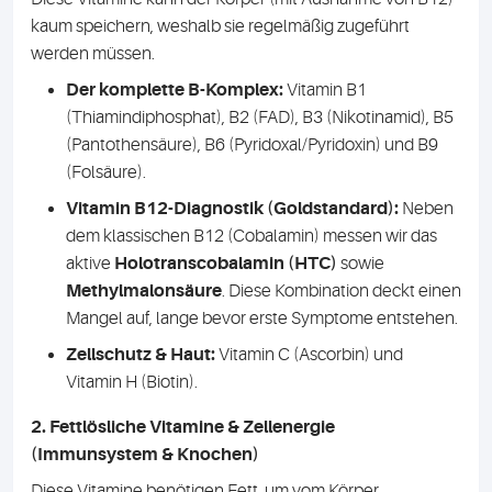
kaum speichern, weshalb sie regelmäßig zugeführt
werden müssen.
Der komplette B-Komplex:
Vitamin B1
(Thiamindiphosphat), B2 (FAD), B3 (Nikotinamid), B5
(Pantothensäure), B6 (Pyridoxal/Pyridoxin) und B9
(Folsäure).
Vitamin B12-Diagnostik (Goldstandard):
Neben
dem klassischen B12 (Cobalamin) messen wir das
aktive
Holotranscobalamin (HTC)
sowie
Methylmalonsäure
. Diese Kombination deckt einen
Mangel auf, lange bevor erste Symptome entstehen.
Zellschutz & Haut:
Vitamin C (Ascorbin) und
Vitamin H (Biotin).
2. Fettlösliche Vitamine & Zellenergie
(Immunsystem & Knochen)
Diese Vitamine benötigen Fett, um vom Körper