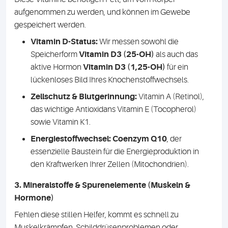
aufgenommen zu werden, und können im Gewebe
gespeichert werden.
Vitamin D-Status:
Wir messen sowohl die
Speicherform
Vitamin D3 (25-OH)
als auch das
aktive Hormon
Vitamin D3 (1,25-OH)
für ein
lückenloses Bild Ihres Knochenstoffwechsels.
Zellschutz & Blutgerinnung:
Vitamin A (Retinol),
das wichtige Antioxidans Vitamin E (Tocopherol)
sowie Vitamin K1.
Energiestoffwechsel:
Coenzym Q10
, der
essenzielle Baustein für die Energieproduktion in
den Kraftwerken Ihrer Zellen (Mitochondrien).
3. Mineralstoffe & Spurenelemente (Muskeln &
Hormone)
Fehlen diese stillen Helfer, kommt es schnell zu
Muskelkrämpfen, Schilddrüsenproblemen oder