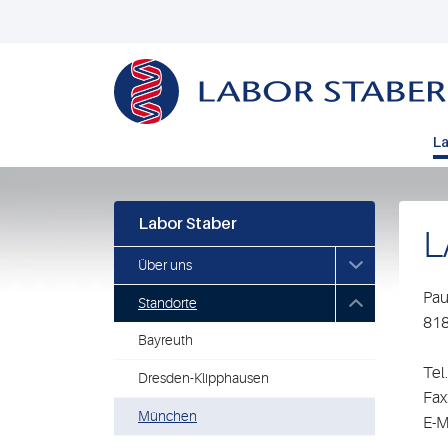
La
Labor Staber
L
Über uns
Pau
Standorte
81
Bayreuth
Tel.
Dresden-Klipphausen
Fax
München
E-M