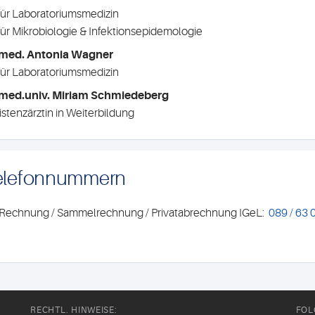
für Laboratoriumsmedizin
für Mikrobiologie & Infektionsepidemologie
.med. Antonia Wagner
für Laboratoriumsmedizin
med.univ. Miriam Schmiedeberg
istenzärztin in Weiterbildung
elefonnummern
Rechnung / Sammelrechnung / Privatabrechnung IGeL:
089 / 63 
RECHTL. HINWEISE:
FOL