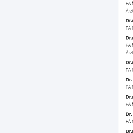
FA 
Ärz
Dr.
FA 
Dr.
FA 
Ärz
Dr.
FA 
Dr.
FÄ 
Dr.
FÄ 
Dr.
FÄ 
Dr