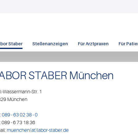
bor Staber
Stellenanzeigen
Für Arztpraxen
Für Pati
ABOR STABER München
l-Wassermann-Str. 1
829 München
:
089 - 63 02 38 - 0
: 089 - 6 73 18 36
ail:
muenchen(at)labor-staber.de