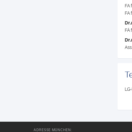
FA 
FA 
Dr
FÄ 
Dr.
Ass
T
LG-
ADRESSE MÜNCHEN: