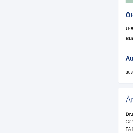
Ö
U-
Bu
Au
aus
Är
Dr.
Ges
FA 