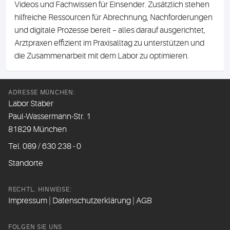
Videos und Fachwissen für Einsender. Zusätzlich stehen
hilfreiche Ressourcen für Abrechnung, Nachforderungen
und digitale Prozesse bereit – alles darauf ausgerichtet,
Arztpraxen effizient im Praxisalltag zu unterstützen und
die Zusammenarbeit mit dem Labor zu optimieren.
ADRESSE MÜNCHEN:
Labor Staber
Paul-Wassermann-Str. 1
81829 München
Tel. 089 / 630 238 - 0
Standorte
RECHTL. HINWEISE:
Impressum
|
Datenschutzerklärung
|
AGB
FOLGEN SIE UNS