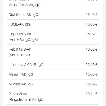
Virus-(CMV)-AK, IgG
Diphtherie-AK, IgG
23,46 €
FSME-AK, IgG
16,09 €
Hepatitis A-AK
16,09 €
(Anti HBc-IgG/IgM)
Hepatitis B-AK
16,09 €
(Anti HBs-AK)
Influenza-AK A+B, IgG
32,18 €
Masern-AK, IgG
16,09 €
Mumps-AK, IgG
16,09 €
Parvo-Virus
20,11 €
(Ringelröteln)-AK, IgG