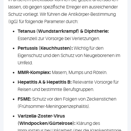
lassen, ob gegen spezifische Erreger ein ausreichender
Schutz vorliegt. Wir führen die Antikörper-Bestimmung
(IgG) für folgende Parameter durch:
Tetanus (Wundstarrkrampf) & Diphtherie:
Essenziell zur Vorsorge bei Verletzungen.
Pertussis (Keuchhusten):
Wichtig für den
Eigenschutz und den Schutz von Neugeborenen im
Umfeld.
MMR-Komplex:
Masern, Mumps und Röteln.
Hepatitis A & Hepatitis B:
Relevante Vorsorge für
Reisen und bestimmte Berufsgruppen.
FSME:
Schutz vor den Folgen von Zeckenstichen
(Frühsommer-Meningoenzephalitis).
Varizella-Zoster-Virus
(Windpocken/Gürtelrose):
Klärung des
Immunstatus bei Unklarheit über die Krankenhistorie.