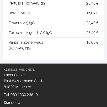
Pertussis Toxin-AK, IgG
23,46 €
Röteln-AK, IgG
16,09 €
Tetanus-AK, IgG
23,46 €
Toxoplasma gondii-AK, IgG
23,46 €
Varizella-Zoster-Virus
16,09 €
(VZV)-AK, IgG
ADRESSE MÜNCHEN:
Labor Staber
Paul-Wassermann-Str. 1
81829 München
Tel. 089 / 630 238 - 0
Standorte