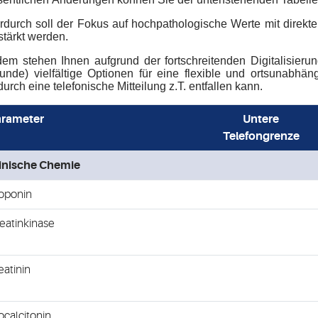
rdurch soll der Fokus auf hochpathologische Werte mit direkte
stärkt werden.
em stehen Ihnen aufgrund der fortschreitenden Digitalisier
unde) vielfältige Optionen für eine flexible und ortsunabhän
urch eine telefonische Mitteilung z.T. entfallen kann.
arameter
Untere
Telefongrenze
inische Chemie
oponin
eatinkinase
eatinin
ocalcitonin