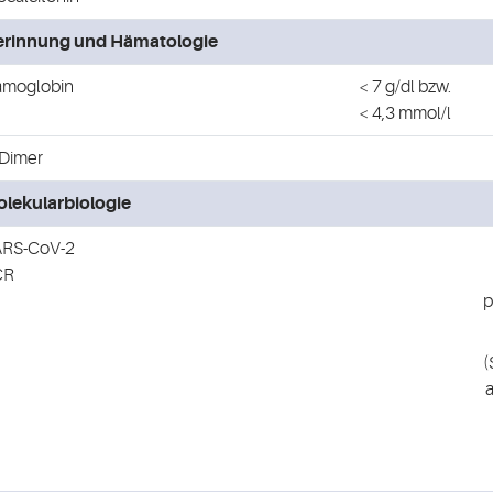
erinnung und Hämatologie
moglobin
< 7 g/dl bzw.
< 4,3 mmol/l
Dimer
lekularbiologie
RS-CoV-2
CR
p
(
a