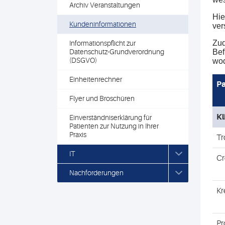
Archiv Veranstaltungen
Hie
Kundeninformationen
ver
Zud
Informationspflicht zur
Datenschutz-Grundverordnung
Bef
(DSGVO)
wod
Einheitenrechner
P
Flyer und Broschüren
Kl
Einverständniserklärung für
Patienten zur Nutzung in Ihrer
Praxis
Tr
IT
Cr
Nachforderungen
Kr
Pr