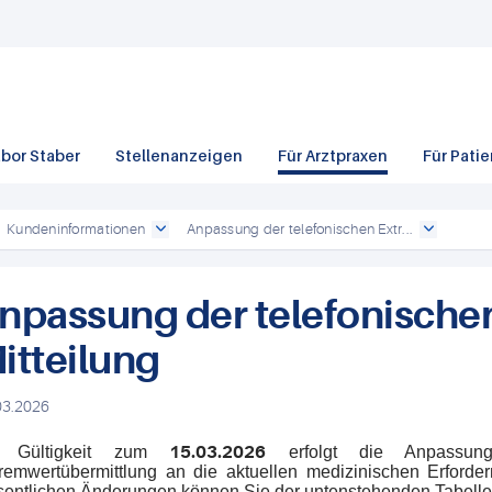
bor Staber
Stellenanzeigen
Für Arztpraxen
Für Pati
Kundeninformationen
Anpassung der telefonischen Extr...
npassung der telefonische
itteilung
03.2026
t Gültigkeit zum
15.03.2026
erfolgt die Anpassung
remwertübermittlung an die aktuellen medizinischen Erforder
entlichen Änderungen können Sie der untenstehenden Tabell