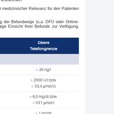
r medizinischer Relevanz für den Patienten
ung der Befundwege (u.a. DFÜ oder Online-
gige Einsicht Ihrer Befunde zur Verfügung,
Obere
Telefongrenze
> 35 ng/l
> 2000 U/l bzw.
> 33,4 µmol/ls
> 6,0 mg/dl bzw.
> 531 µmol/l
> 1 ng/ml