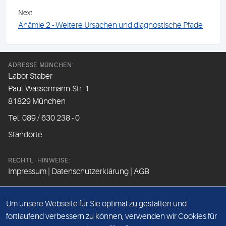
Next
Anämie 2 - Weitere Ursachen und diagnostische Pfade
ADRESSE MÜNCHEN:
Labor Staber
Paul-Wassermann-Str. 1
81829 München
Tel. 089 / 630 238 - 0
Standorte
RECHTL. HINWEISE:
Impressum
|
Datenschutzerklärung
|
AGB
FOLGEN SIE UNS
Um unsere Webseite für Sie optimal zu gestalten und
fortlaufend verbessern zu können, verwenden wir Cookies für