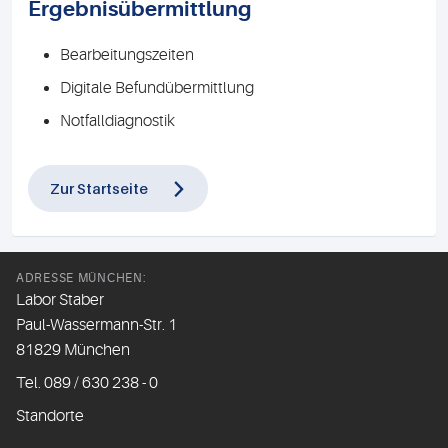
Ergebnisübermittlung
Bearbeitungszeiten
Digitale Befundübermittlung
Notfalldiagnostik
Zur Startseite
ADRESSE MÜNCHEN:
Labor Staber
Paul-Wassermann-Str. 1
81829 München
Tel. 089 / 630 238 - 0
Standorte