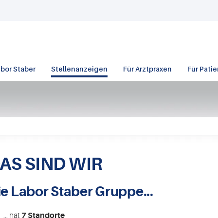
bor Staber
Stellenanzeigen
Für Arztpraxen
Für Pati
AS SIND WIR
ie Labor Staber Gruppe...
... hat
7 Standorte