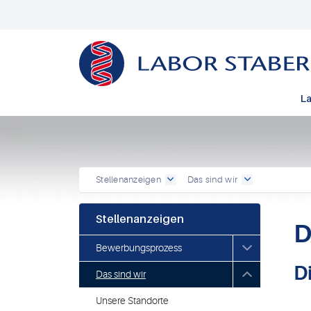
La
Stellenanzeigen
Das sind wir
Stellenanzeigen
D
Bewerbungsprozess
D
Das sind wir
Unsere Standorte